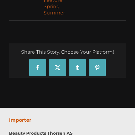
Feature
Spring
Summer
Share This Story, Choose Your Platform!
Facebook
X
Tumblr
Pinterest
Importør
Beauty Products Thorsen AS