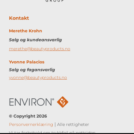
Kontakt
Merethe Krohn
Salg og kundeansvarlig
merethe@beautyproducts.no
Yvonne Palacios
Salg og
fagansvarlig
yvonne@beautyproducts.no
© Copyright 2026
|
Personvernerklæring
Alle rettigheter
Vi tar forbehold om trykk
feil på nettsiden.