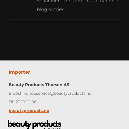
So far Merethe Krohn has created 0
blog entries.
Importør
Beauty Products Thorsen AS
E-post: kundeservice@beautyproducts.no
Tlf: 23 19 10 00
beautyproducts.no